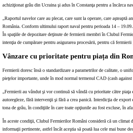
achiziţionat grâu din Ucraina şi adus în Constanţa pentru a încărca nav
„Raportul navelor care au plecat, care sunt la operare, care aşteaptă an
România. Conform ultimului raport naval pentru perioada 14 – 19.09.20
În spaţiile de depozitare deţinute de fermierii membri în Clubul Fermier
intenţia de cumpărare pentru asigurarea procesării, pentru că fermieri
Vânzare cu prioritate pentru piața din R
Fermierii doresc însă o standardizare a parametrilor de calitate, o uni
pieţelor importante, unde în mod normal termenul CAD (cash against d
„Fermierii au vândut şi vor continuă să vândă cu prioritate către piaţa di
autoregleze, fără intervenţii şi fără a crea panică. Interdicţia de expor
tona de grâu, în condiţiile în care toate opţiunile au fost excluse, în afa
În aceste condiţii, Clubul Fermierilor Români consideră că un climat de 
informaţii pertinente, astfel încât aceştia să poată lua cele mai bune 