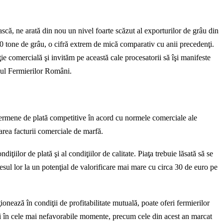
ască, ne arată din nou un nivel foarte scăzut al exporturilor de grâu din
 tone de grâu, o cifră extrem de mică comparativ cu anii precedenţi.
ie comercială şi invităm pe această cale procesatorii să îşi manifeste
ubul Fermierilor Români.
i termene de plată competitive în acord cu normele comerciale ale
rea facturii comerciale de marfă.
ţiilor de plată şi al condiţiilor de calitate. Piaţa trebuie lăsată să se
ccesul lor la un potenţial de valorificare mai mare cu circa 30 de euro pe
onează în condiţii de profitabilitate mutuală, poate oferi fermierilor
r şi în cele mai nefavorabile momente, precum cele din acest an marcat