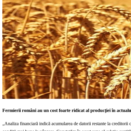
Fermierii români au un cost foarte ridicat al producţiei în actualul
„Analiza financiară indică acumularea de datorii restante la creditorii