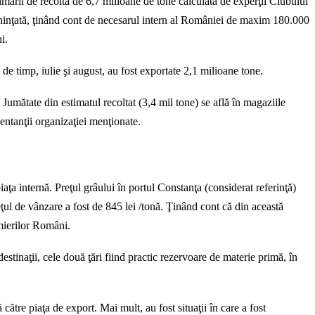
timării de recoltă de 6,7 milioane de tone calculată de experţii Clubului
eninţată, ţinând cont de necesarul intern al României de maxim 180.000
i.
e timp, iulie şi august, au fost exportate 2,1 milioane tone.
Jumătate din estimatul recoltat (3,4 mil tone) se află în magaziile
entanţii organizaţiei menţionate.
iaţa internă. Preţul grâului în portul Constanţa (considerat referinţă)
ul de vânzare a fost de 845 lei /tonă. Ţinând cont că din această
rmierilor Români.
estinaţii, cele două ţări fiind practic rezervoare de materie primă, în
către piaţa de export. Mai mult, au fost situaţii în care a fost