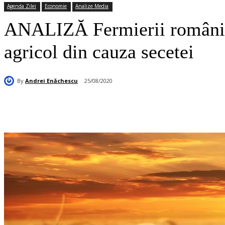
Agenda Zilei
Economie
Analize Media
ANALIZĂ Fermierii români au 
agricol din cauza secetei
By
Andrei Enăchescu
25/08/2020
Acțiune