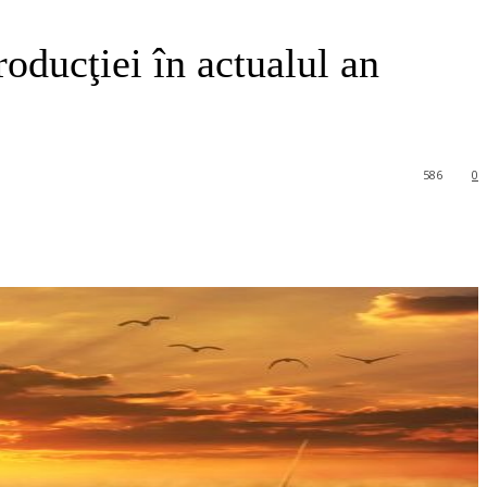
oducţiei în actualul an
586
0