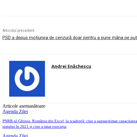
Acțiune
Articolul precedent
PSD a depus moţiunea de cenzură doar pentru a pune mâna pe put
Andrei Enăchescu
Articole asemanătoare
Agenda Zilei
PNRR-ul Ghinea. România din Excel, la scadență: cine a supraestimat capacitate
statului în 2021 și cine a ratat execuția
Agenda Zilei