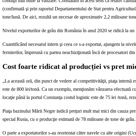
condiţii mai bune la vânzare. Constatăm în acest sens că relativ cantităţ
(confirmată şi prin raportul Departamentului de Stat pentru Agricultu
tone/lună. De aici, rezultă un necesar de aproximativ 2,2 milioane to
Nivelul exporturilor de grâu din România în anul 2020 se ridică la un 
Cuantificând necesarul intern şi ceea ce s-a exportat, ajungem la nivel
fermierilor, împreună cu partea neachiziţionată încă de procesatori din
Cost foarte ridicat al producției vs pret mi
„La această oră, din punct de vedere al competitivităţii, piaţa internă e
este de 800 lei/tonă. Ca un exemplu, menţionăm vânzarea efectuată cu c
locaţie până la portul Constanţa costul logistic este de 75 lei /tonă, re
Piaţa bazinului Mării Negre indică preţuri mult mai mici din cauza presiu
special Rusia, cu o producţie estimată de 78 milioane de tone de grâu.
O parte a exportatorilor s-au reorientat către navele cu alte origini (Uc