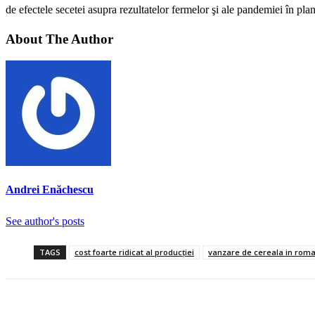
de efectele secetei asupra rezultatelor fermelor şi ale pandemiei în pla
About The Author
Andrei Enăchescu
See author's posts
TAGS
cost foarte ridicat al producţiei
vanzare de cereala in rom