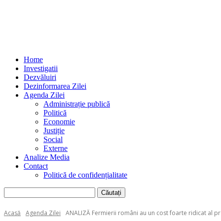
Home
Investigatii
Dezvăluiri
Dezinformarea Zilei
Agenda Zilei
Administrație publică
Politică
Economie
Justiție
Social
Externe
Analize Media
Contact
Politică de confidențialitate
Acasă
Agenda Zilei
ANALIZĂ Fermierii români au un cost foarte ridicat al prod