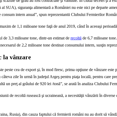
i scăzute de grâu au fost contractate şi vândute. În ciuda secetei şi a es
ră al SUA), siguranţa alimentară a României nu este nici pe departe am
ne consum intern anual”, spun reprezentantii Clubului Fermierilor Român
maxim de 1,1 milioane tone faţă de anul 2019, când în aceeaşi perioadă d
ul de 3,3 milioane tone, dintr-un estimat de
recoltă
de 6,7 milioane tone. 
 necesarul de 2,2 milioane tone destinat consumului intern, susţin reprez
c la vânzare
ste peste cea de export şi, în mod firesc, prima opţiune de vânzare este p
âteva zile în urmă în judeţul Argeş pentru piaţa locală, pentru care preţ
zultă un preţ al grâului de 920 lei /tonă”, se arată în analiza Clubului Fe
nii de recoltă rusească şi ucraineană, a necesităţii vânzării în diverse d
raina, Rusia), din cauza faptului că fermierii români nu au dorit să vândă 