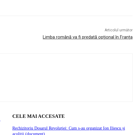
Articolul următor
Limba română va fi predată opțional în Franța
CELE MAI ACCESATE
ă
Rechizitoriu Dosarul Revoluției: Cum s-au organizat Ion Iliescu și
acoliții (document)