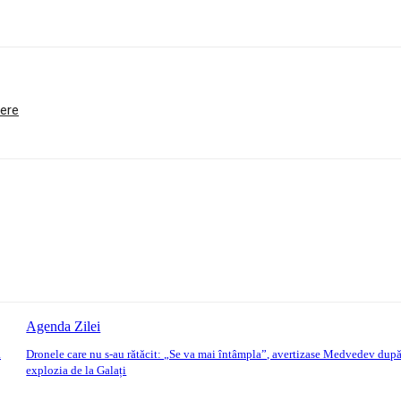
ere
Agenda Zilei
a
Dronele care nu s-au rătăcit: „Se va mai întâmpla”, avertizase Medvedev dup
explozia de la Galați