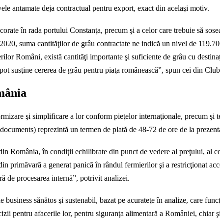
ele antamate deja contractual pentru export, exact din acelaşi motiv.
corate în rada portului Constanţa, precum şi a celor care trebuie să sose
20, suma cantităţilor de grâu contractate ne indică un nivel de 119.700
ilor Români, există cantităţi importante şi suficiente de grâu cu destinaţ
i pot susţine cererea de grâu pentru piaţa românească”, spun cei din Cl
omânia
formizare şi simplificare a lor conform pieţelor internaţionale, precum ş
ocuments) reprezintă un termen de plată de 48-72 de ore de la prezenta
n România, în condiţii echilibrate din punct de vedere al preţului, al condi
t din primăvară a generat panică în rândul fermierilor şi a restricţionat a
ră de procesarea internă”, potrivit analizei.
business sănătos şi sustenabil, bazat pe acurateţe în analize, care funcţi
decizii pentru afacerile lor, pentru siguranţa alimentară a României, chia