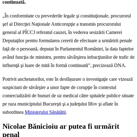
continuată.
„În conformitate cu prevederile legale şi constituţionale, procurorul
şef al Direcţiei Naţionale Anticorupţie a transmis procurorului
general al PÎCCJ referatul cauzei, în vederea sesizării Camerei
Deputaţilor pentru formularea cererii de efectuare a urmăririi penale
faţă de o persoană, deputat în Parlamentul României, la data faptelor
având funcţia de ministru, pentru săvârşirea infracţiunilor de trafic de
influenţă şi luare de mită în formă continuată”, precizează DNA.
Potrivit anchetatorilor, este în desfășurare o investigaţie care vizează
suspiciuni de săvârşire a unor fapte de corupţie în contextul
comercializării de bunuri de uz medical către spitalele publice situate
pe raza municipiului Bucureşti şi a judeţului Ilfov şi aflate în
subordinea
Ministerului Sănătăţii
.
Nicolae Bănicioiu ar putea fi urmărit
penal