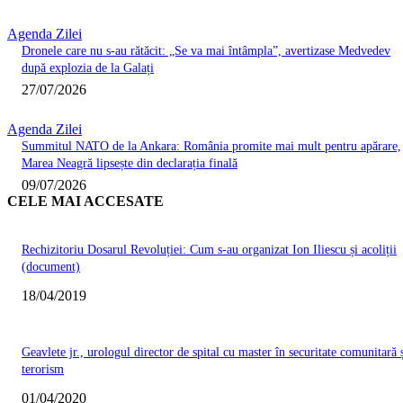
Agenda Zilei
Dronele care nu s-au rătăcit: „Se va mai întâmpla”, avertizase Medvedev
după explozia de la Galați
27/07/2026
Agenda Zilei
Summitul NATO de la Ankara: România promite mai mult pentru apărare,
Marea Neagră lipsește din declarația finală
09/07/2026
CELE MAI ACCESATE
Rechizitoriu Dosarul Revoluției: Cum s-au organizat Ion Iliescu și acoliții
(document)
18/04/2019
Geavlete jr., urologul director de spital cu master în securitate comunitară 
terorism
01/04/2020