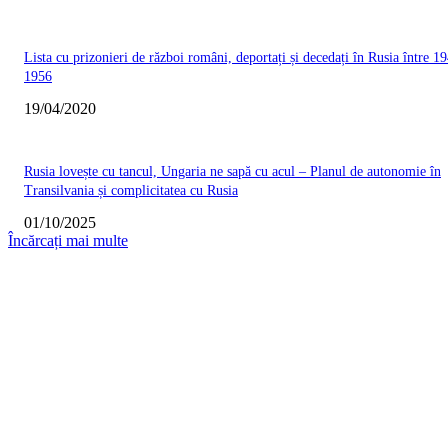
Lista cu prizonieri de război români, deportați și decedați în Rusia între 19
1956
19/04/2020
Rusia lovește cu tancul, Ungaria ne sapă cu acul – Planul de autonomie în
Transilvania și complicitatea cu Rusia
01/10/2025
Încărcați mai multe