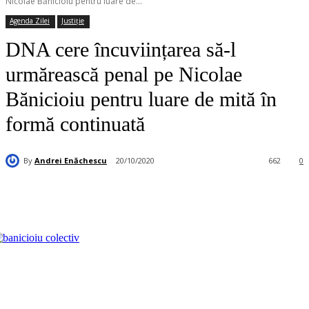
Nicolae Bănicioiu pentru luare de...
Agenda Zilei
Justiție
DNA cere încuviințarea să-l
urmărească penal pe Nicolae
Bănicioiu pentru luare de mită în
formă continuată
By
Andrei Enăchescu
20/10/2020
662
0