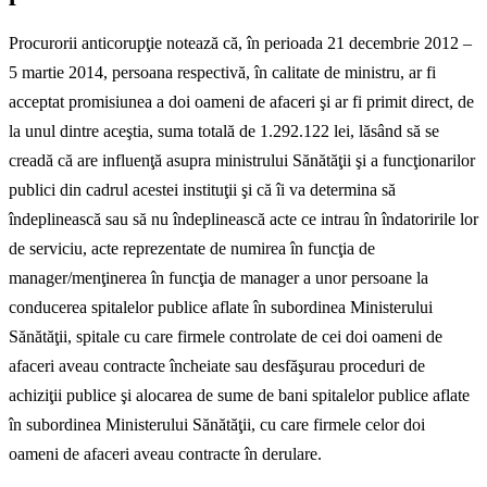
Procurorii anticorupţie notează că, în perioada 21 decembrie 2012 –
5 martie 2014, persoana respectivă, în calitate de ministru, ar fi
acceptat promisiunea a doi oameni de afaceri şi ar fi primit direct, de
la unul dintre aceştia, suma totală de 1.292.122 lei, lăsând să se
creadă că are influenţă asupra ministrului Sănătăţii şi a funcţionarilor
publici din cadrul acestei instituţii şi că îi va determina să
îndeplinească sau să nu îndeplinească acte ce intrau în îndatoririle lor
de serviciu, acte reprezentate de numirea în funcţia de
manager/menţinerea în funcţia de manager a unor persoane la
conducerea spitalelor publice aflate în subordinea Ministerului
Sănătăţii, spitale cu care firmele controlate de cei doi oameni de
afaceri aveau contracte încheiate sau desfăşurau proceduri de
achiziţii publice şi alocarea de sume de bani spitalelor publice aflate
în subordinea Ministerului Sănătăţii, cu care firmele celor doi
oameni de afaceri aveau contracte în derulare.