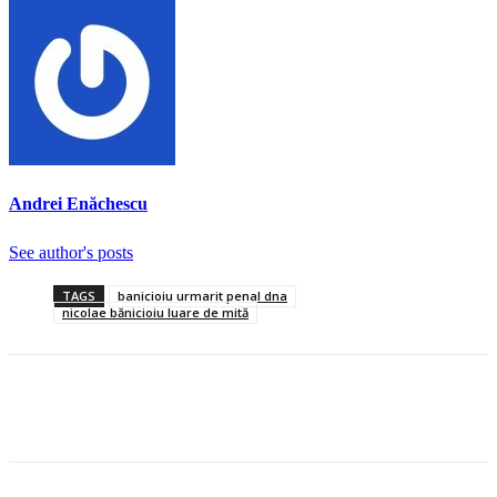
Andrei Enăchescu
See author's posts
TAGS
banicioiu urmarit penal dna
nicolae bănicioiu luare de mită