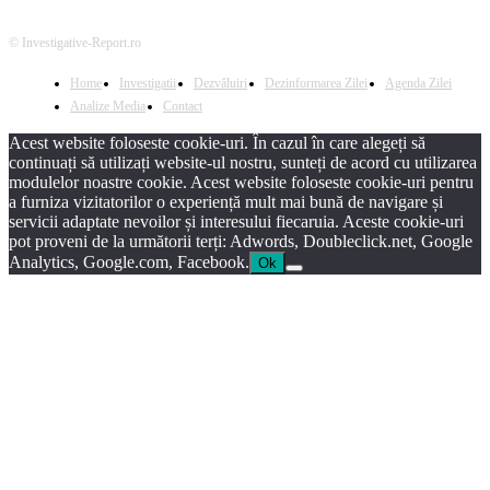
© Investigative-Report.ro
Home
Investigatii
Dezvăluiri
Dezinformarea Zilei
Agenda Zilei
Analize Media
Contact
Acest website foloseste cookie-uri. În cazul în care alegeți să
continuați să utilizați website-ul nostru, sunteți de acord cu utilizarea
modulelor noastre cookie. Acest website foloseste cookie-uri pentru
a furniza vizitatorilor o experiență mult mai bună de navigare și
servicii adaptate nevoilor și interesului fiecaruia. Aceste cookie-uri
pot proveni de la următorii terți: Adwords, Doubleclick.net, Google
Analytics, Google.com, Facebook.
Ok