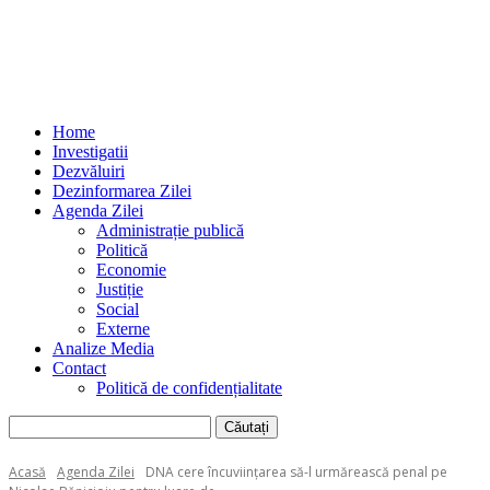
Home
Investigatii
Dezvăluiri
Dezinformarea Zilei
Agenda Zilei
Administrație publică
Politică
Economie
Justiție
Social
Externe
Analize Media
Contact
Politică de confidențialitate
Acasă
Agenda Zilei
DNA cere încuviințarea să-l urmărească penal pe