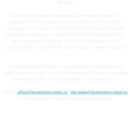
DESPRE
Sunt Dan Badea, jurnalist independent, cu experiență în presă din
septembrie 1990. De-a lungul carierei, am publicat mii de articole de
investigație și am realizat zeci de anchete de televiziune pentru instituții
mass-media precum Expres, Ultimul Cuvânt, Tele7 abc (Reporter Tele7),
Televiziunea Română (Flagrant, Cu ochii’n 4), Evenimentul Zilei,
Adevărul, Bilanț, Prezent, Privirea, Interesul Public, Gardianul, Curentul
ș.a.
Am creat Investigative-Report.ro ca un spațiu dedicat investigațiilor și
analizelor bazate pe fapte, fără susținere instituțională. Public aici materiale
documentate riguros, în slujba adevărului și a interesului public.
Contact:
office@investigative-report.ro
|
dan.badea@investigative-report.ro
© 2025 Investigative-Report.ro. Toate drepturile rezervate.