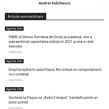
Andrei Enăchescu
Articole asemanătoare
Agenda Zilei
PNRR-ul Ghinea. România din Excel, la scadență: cine a
supraestimat capacitatea statului în 2021 și cine a ratat
execuția
06/08/2026
Agenda Zilei
Drept la replică în cazul Pașca: Am criticat un comportament,
nu o credință
06/07/2026
Agenda Zilei
Sectanții lui Pașca vor „Azilul 2 ânapoi”: trandafiri peste un
picior putred
05/07/2026