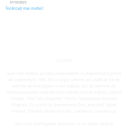
01/10/2025
Încărcați mai multe
DESPRE
Sunt Dan Badea, jurnalist independent, cu experiență în presă
din septembrie 1990. De-a lungul carierei, am publicat mii de
articole de investigație și am realizat zeci de anchete de
televiziune pentru instituții mass-media precum Expres, Ultimul
Cuvânt, Tele7 abc (Reporter Tele7), Televiziunea Română
(Flagrant, Cu ochii’n 4), Evenimentul Zilei, Adevărul, Bilanț,
Prezent, Privirea, Interesul Public, Gardianul, Curentul ș.a.
Am creat Investigative-Report.ro ca un spațiu dedicat