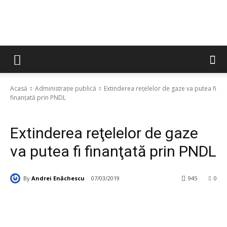
Acasă
Administrație publică
Extinderea reţelelor de gaze va putea fi
finanţată prin PNDL
Administrație publică
Social
Extinderea reţelelor de gaze
va putea fi finanţată prin PNDL
By
Andrei Enăchescu
07/03/2019
945
0