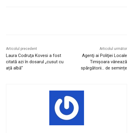
Articolul precedent
Articolul următor
Laura Codruţa Kovesi a fost
Agenţi ai Poliţiei Locale
citată azi în dosarul „cusut cu
Timişoara vânează
ață albă”
spărgătorii… de semințe