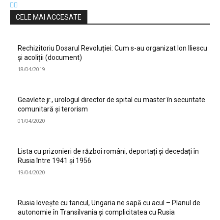
CELE MAI ACCESATE
Rechizitoriu Dosarul Revoluției: Cum s-au organizat Ion Iliescu
și acoliții (document)
18/04/2019
Geavlete jr., urologul director de spital cu master în securitate
comunitară și terorism
01/04/2020
Lista cu prizonieri de război români, deportați și decedați în
Rusia între 1941 și 1956
19/04/2020
Rusia lovește cu tancul, Ungaria ne sapă cu acul – Planul de
autonomie în Transilvania și complicitatea cu Rusia