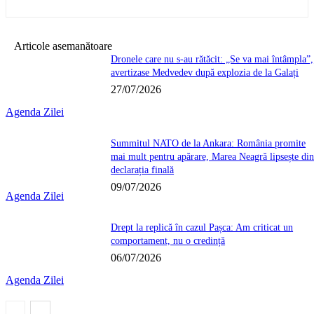
Articole asemanătoare
Dronele care nu s-au rătăcit: „Se va mai întâmpla”,
avertizase Medvedev după explozia de la Galați
27/07/2026
Agenda Zilei
Summitul NATO de la Ankara: România promite
mai mult pentru apărare, Marea Neagră lipsește di
declarația finală
09/07/2026
Agenda Zilei
Drept la replică în cazul Pașca: Am criticat un
comportament, nu o credință
06/07/2026
Agenda Zilei