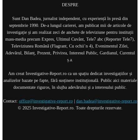
DESPRE
Sunt Dan Badea, jurnalist independent, cu experiență în presă din
septembrie 1990. De-a lungul carierei, am publicat mii de articole de
investigație și am realizat zeci de anchete de televiziune pentru instituții
mass-media precum Expres, Ultimul Cuvânt, Tele7 abc (Reporter Tele7),
Televiziunea Română (Flagrant, Cu ochii’n 4), Evenimentul Zilei,
Adevărul, Bilanț, Prezent, Privirea, Interesul Public, Gardianul, Curentul
ș.a.
Am creat Investigative-Report.ro ca un spațiu dedicat investigațiilor și
analizelor bazate pe fapte, fără susținere instituțională. Public aici materiale
documentate riguros, în slujba adevărului și a interesului public.
Contact:
office@investigative-report.ro
|
dan.badea@investigative-report.ro
© 2025 Investigative-Report.ro. Toate drepturile rezervate.