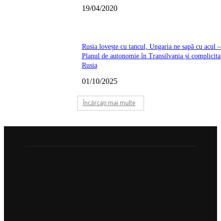
19/04/2020
Rusia lovește cu tancul, Ungaria ne sapă cu acul –
Planul de autonomie în Transilvania și complicita
Rusia
01/10/2025
Încărcați mai multe