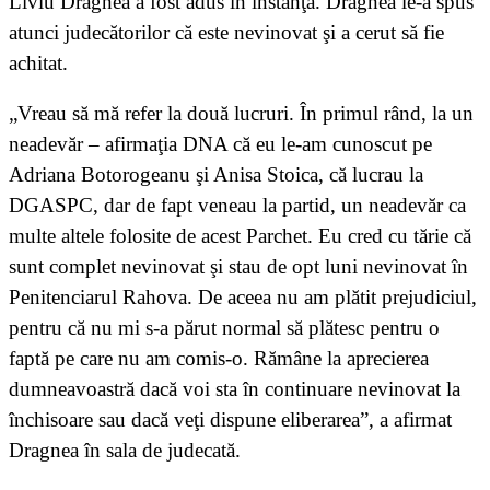
Liviu Dragnea a fost adus în instanţă. Dragnea le-a spus
atunci judecătorilor că este nevinovat şi a cerut să fie
achitat.
„Vreau să mă refer la două lucruri. În primul rând, la un
neadevăr – afirmaţia DNA că eu le-am cunoscut pe
Adriana Botorogeanu şi Anisa Stoica, că lucrau la
DGASPC, dar de fapt veneau la partid, un neadevăr ca
multe altele folosite de acest Parchet. Eu cred cu tărie că
sunt complet nevinovat şi stau de opt luni nevinovat în
Penitenciarul Rahova. De aceea nu am plătit prejudiciul,
pentru că nu mi s-a părut normal să plătesc pentru o
faptă pe care nu am comis-o. Rămâne la aprecierea
dumneavoastră dacă voi sta în continuare nevinovat la
închisoare sau dacă veţi dispune eliberarea”, a afirmat
Dragnea în sala de judecată.