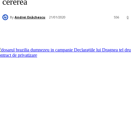
cererea
By
Andrei Enăchescu
21/01/2020
556
0