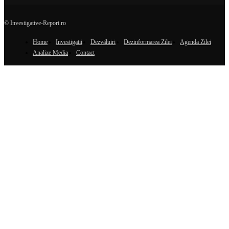
© Investigative-Report.ro
Home
Investigatii
Dezvăluiri
Dezinformarea Zilei
Agenda Zilei
Analize Media
Contact