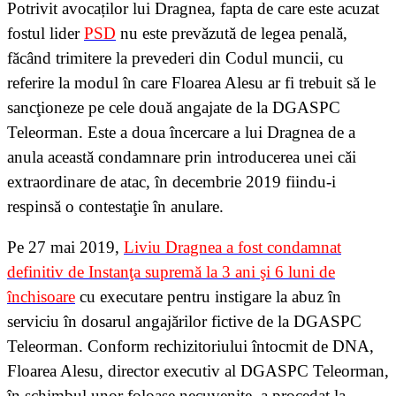
Potrivit avocaților lui Dragnea, fapta de care este acuzat
fostul lider
PSD
nu este prevăzută de legea penală,
făcând trimitere la prevederi din Codul muncii, cu
referire la modul în care Floarea Alesu ar fi trebuit să le
sancţioneze pe cele două angajate de la DGASPC
Teleorman. Este a doua încercare a lui Dragnea de a
anula această condamnare prin introducerea unei căi
extraordinare de atac, în decembrie 2019 fiindu-i
respinsă o contestaţie în anulare.
Pe 27 mai 2019,
Liviu Dragnea a fost condamnat
definitiv de Instanţa supremă la 3 ani şi 6 luni de
închisoare
cu executare pentru instigare la abuz în
serviciu în dosarul angajărilor fictive de la DGASPC
Teleorman. Conform rechizitoriului întocmit de DNA,
Floarea Alesu, director executiv al DGASPC Teleorman,
în schimbul unor foloase necuvenite, a procedat la