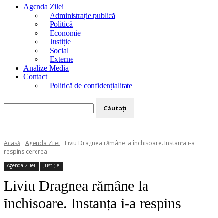
Agenda Zilei
Administrație publică
Politică
Economie
Justiție
Social
Externe
Analize Media
Contact
Politică de confidențialitate
Acasă
Agenda Zilei
Liviu Dragnea rămâne la închisoare. Instanța i-a
respins cererea
Agenda Zilei
Justiție
Liviu Dragnea rămâne la
închisoare. Instanța i-a respins