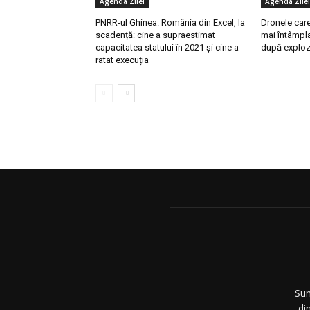
Agenda Zilei
Agenda Zilei
PNRR-ul Ghinea. România din Excel, la
Dronele care
scadență: cine a supraestimat
mai întâmpl
capacitatea statului în 2021 și cine a
după explozi
ratat execuția
Sun
di