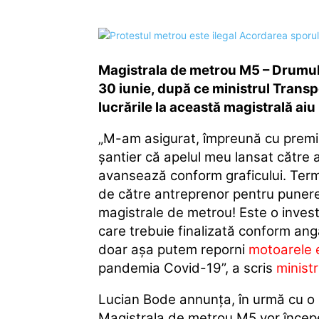
Magistrala de metrou M5 – Drumul Ta
30 iunie, după ce ministrul Transp
lucrările la această magistrală aiu 
„M-am asigurat, împreună cu premie
şantier că apelul meu lansat către an
avansează conform graficului. Ter
de către antreprenor pentru punerea 
magistrale de metrou! Este o invest
care trebuie finalizată conform anga
doar aşa putem reporni
motoarele 
pandemia Covid-19”, a scris
minist
Lucian Bode annunța, în urmă cu o
Magistrala de metrou M5 vor începe un