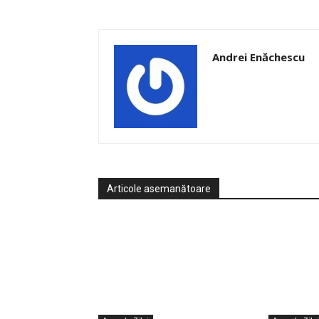
Andrei Enăchescu
Articole asemanătoare