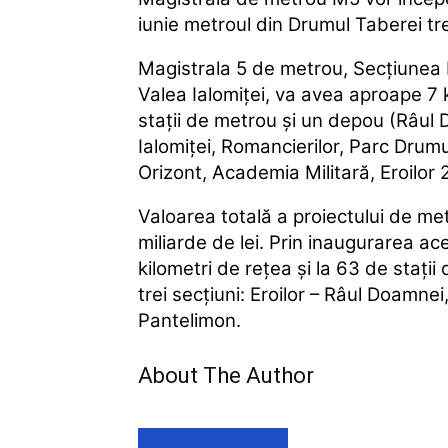
iunie metroul din Drumul Taberei tre
Magistrala 5 de metrou, Secţiunea R
Valea Ialomiţei, va avea aproape 7 
staţii de metrou şi un depou (Râul
Ialomiţei, Romancierilor, Parc Drum
Orizont, Academia Militară, Eroilor 2
Valoarea totală a proiectului de me
miliarde de lei. Prin inaugurarea ac
kilometri de reţea şi la 63 de staţ
trei secţiuni: Eroilor – Râul Doamnei,
Pantelimon.
About The Author