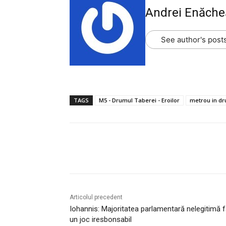
Andrei Enăche
See author's post
TAGS
M5 - Drumul Taberei - Eroilor
metrou in dr
Acțiune
Articolul precedent
Iohannis: Majoritatea parlamentară nelegitimă 
un joc iresbonsabil