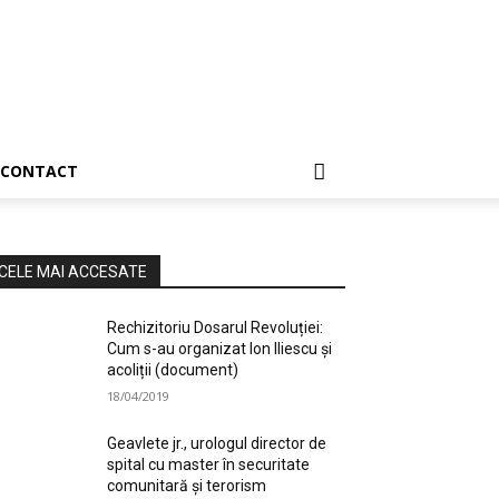
CONTACT
CELE MAI ACCESATE
Rechizitoriu Dosarul Revoluției:
Cum s-au organizat Ion Iliescu și
acoliții (document)
18/04/2019
Geavlete jr., urologul director de
spital cu master în securitate
comunitară și terorism