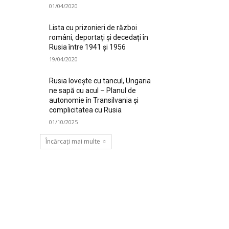
01/04/2020
Lista cu prizonieri de război
români, deportați și decedați în
Rusia între 1941 și 1956
19/04/2020
Rusia lovește cu tancul, Ungaria
ne sapă cu acul – Planul de
autonomie în Transilvania și
complicitatea cu Rusia
01/10/2025
Încărcați mai multe