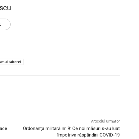
scu
s
umul taberei
Articolul următor
face
Ordonanța militară nr. 9: Ce noi măsuri s-au luat
împotriva răspândirii COVID-19