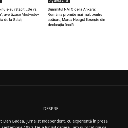
Agenda Zilei
 nu s-au rătăcit: „Se va
Summitul NATO de la Ankara:
a”, avertizase Medvedev
România promite mai mult pentru
a de la Galați
apărare, Marea Neagră lipsește din
declarația finală
DESPRE
t Dan Badea, jurnalist independent, cu experiență în presă
n septembrie 1990. De-a lungul carierei, am publicat mii de