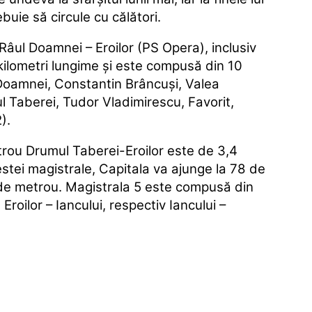
buie să circule cu călători.
âul Doamnei – Eroilor (PS Opera), inclusiv
kilometri lungime şi este compusă din 10
 Doamnei, Constantin Brâncuşi, Valea
ul Taberei, Tudor Vladimirescu, Favorit,
).
trou Drumul Taberei-Eroilor este de 3,4
estei magistrale, Capitala va ajunge la 78 de
ii de metrou. Magistrala 5 este compusă din
 Eroilor – Iancului, respectiv Iancului –