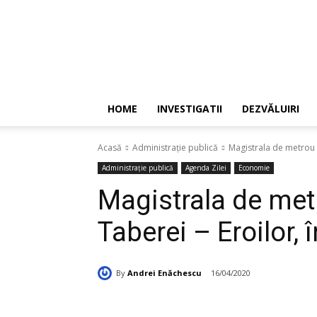
HOME
INVESTIGATII
DEZVĂLUIRI
Acasă
Administrație publică
Magistrala de metrou M5
Administrație publică
Agenda Zilei
Economie
Magistrala de me
Taberei – Eroilor, î
By
Andrei Enăchescu
16/04/2020
Acțiune