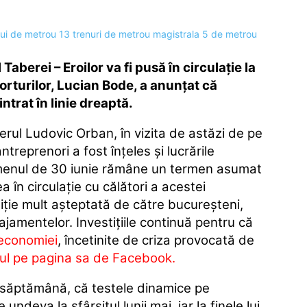
berei – Eroilor va fi pusă în circulație la
orturilor, Lucian Bode, a anunțat că
intrat în linie dreaptă.
rul Ludovic Orban, în vizita de astăzi de pe
treprenori a fost înţeles şi lucrările
menul de 30 iunie rămâne un termen asumat
în circulaţie cu călători a acestei
iţie mult aşteptată de către bucureşteni,
jamentelor. Investiţiile continuă pentru că
economiei
, încetinite de criza provocată de
rul pe pagina sa de Facebook.
 săptămână, că testele dinamice pe
deva la sfârşitul lunii mai, iar la finele lui