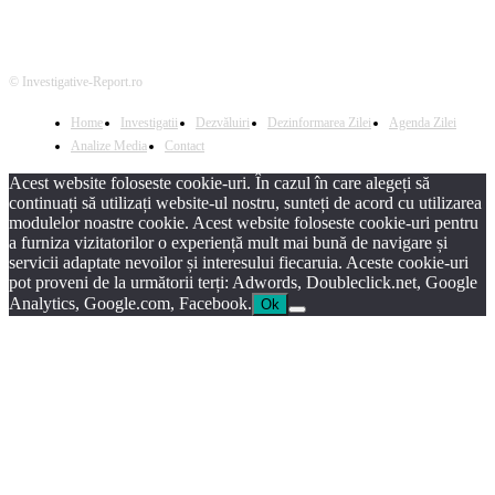
© Investigative-Report.ro
Home
Investigatii
Dezvăluiri
Dezinformarea Zilei
Agenda Zilei
Analize Media
Contact
Acest website foloseste cookie-uri. În cazul în care alegeți să
continuați să utilizați website-ul nostru, sunteți de acord cu utilizarea
modulelor noastre cookie. Acest website foloseste cookie-uri pentru
a furniza vizitatorilor o experiență mult mai bună de navigare și
servicii adaptate nevoilor și interesului fiecaruia. Aceste cookie-uri
pot proveni de la următorii terți: Adwords, Doubleclick.net, Google
Analytics, Google.com, Facebook.
Ok