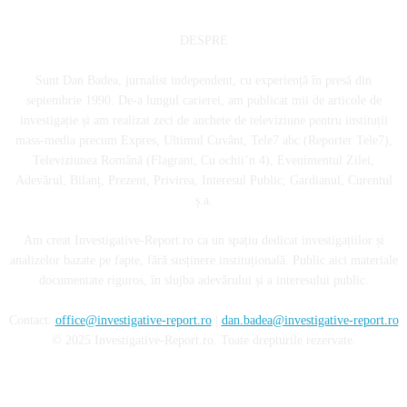
DESPRE
Sunt Dan Badea, jurnalist independent, cu experiență în presă din
septembrie 1990. De-a lungul carierei, am publicat mii de articole de
investigație și am realizat zeci de anchete de televiziune pentru instituții
mass-media precum Expres, Ultimul Cuvânt, Tele7 abc (Reporter Tele7),
Televiziunea Română (Flagrant, Cu ochii’n 4), Evenimentul Zilei,
Adevărul, Bilanț, Prezent, Privirea, Interesul Public, Gardianul, Curentul
ș.a.
Am creat Investigative-Report.ro ca un spațiu dedicat investigațiilor și
analizelor bazate pe fapte, fără susținere instituțională. Public aici materiale
documentate riguros, în slujba adevărului și a interesului public.
Contact:
office@investigative-report.ro
|
dan.badea@investigative-report.ro
© 2025 Investigative-Report.ro. Toate drepturile rezervate.