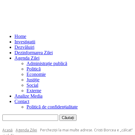
Home
Investigatii
Dezvăluiri
Dezinformarea Zilei
Agenda Zilei
Administrație publică
Politică
Economie
Justiție
Social
Externe
Analize Media
Contact
Politică de confidențialitate
Acasă
Agenda Zilei
Percheziții la mai multe adrese. Cristi Borcea e „călcat”