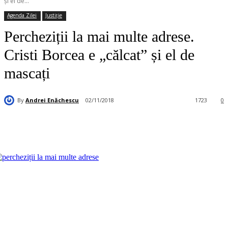
și el de...
Agenda Zilei
Justiție
Percheziții la mai multe adrese.
Cristi Borcea e „călcat” și el de
mascați
By
Andrei Enăchescu
02/11/2018
1723
0