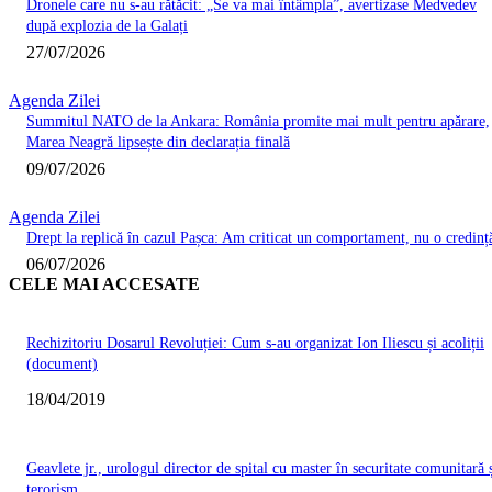
Dronele care nu s-au rătăcit: „Se va mai întâmpla”, avertizase Medvedev
după explozia de la Galați
27/07/2026
Agenda Zilei
Summitul NATO de la Ankara: România promite mai mult pentru apărare,
Marea Neagră lipsește din declarația finală
09/07/2026
Agenda Zilei
Drept la replică în cazul Pașca: Am criticat un comportament, nu o credinț
06/07/2026
CELE MAI ACCESATE
Rechizitoriu Dosarul Revoluției: Cum s-au organizat Ion Iliescu și acoliții
(document)
18/04/2019
Geavlete jr., urologul director de spital cu master în securitate comunitară 
terorism