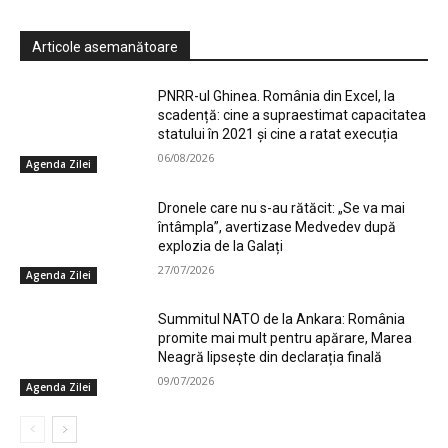
Articole asemanătoare
PNRR-ul Ghinea. România din Excel, la
scadență: cine a supraestimat capacitatea
statului în 2021 și cine a ratat execuția
06/08/2026
Agenda Zilei
Dronele care nu s-au rătăcit: „Se va mai
întâmpla”, avertizase Medvedev după
explozia de la Galați
27/07/2026
Agenda Zilei
Summitul NATO de la Ankara: România
promite mai mult pentru apărare, Marea
Neagră lipsește din declarația finală
09/07/2026
Agenda Zilei