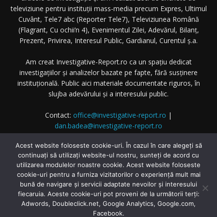
televiziune pentru instituții mass-media precum Expres, Ultimul
Cuvânt, Tele7 abc (Reporter Tele7), Televiziunea Română
(Flagrant, Cu ochii’n 4), Evenimentul Zilei, Adevărul, Bilanț,
Prezent, Privirea, Interesul Public, Gardianul, Curentul ș.a.
Am creat Investigative-Report.ro ca un spațiu dedicat
investigațiilor și analizelor bazate pe fapte, fără susținere
instituțională. Public aici materiale documentate riguros, în
slujba adevărului și a interesului public.
Contact:
office@investigative-report.ro
|
dan.badea@investigative-report.ro
© 2025 Investigative-Report.ro. Toate drepturile rezervate.
Acest website foloseste cookie-uri. În cazul în care alegeți să
continuați să utilizați website-ul nostru, sunteți de acord cu
utilizarea modulelor noastre cookie. Acest website foloseste
cookie-uri pentru a furniza vizitatorilor o experiență mult mai
bună de navigare și servicii adaptate nevoilor și interesului
fiecaruia. Aceste cookie-uri pot proveni de la următorii terți:
© Investigative-Report.ro
Adwords, Doubleclick.net, Google Analytics, Google.com,
Facebook.