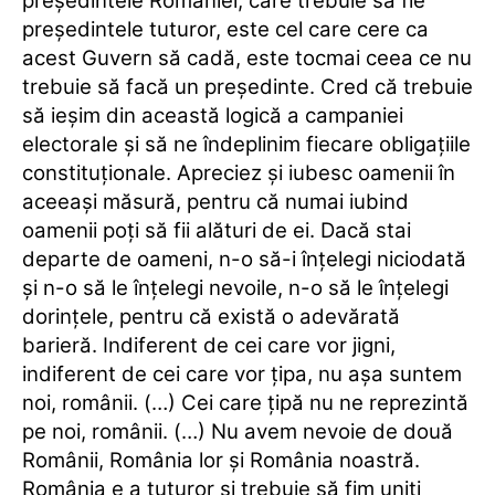
preşedintele României, care trebuie să fie
preşedintele tuturor, este cel care cere ca
acest Guvern să cadă, este tocmai ceea ce nu
trebuie să facă un preşedinte. Cred că trebuie
să ieşim din această logică a campaniei
electorale şi să ne îndeplinim fiecare obligaţiile
constituţionale. Apreciez şi iubesc oamenii în
aceeaşi măsură, pentru că numai iubind
oamenii poţi să fii alături de ei. Dacă stai
departe de oameni, n-o să-i înţelegi niciodată
şi n-o să le înţelegi nevoile, n-o să le înţelegi
dorinţele, pentru că există o adevărată
barieră. Indiferent de cei care vor jigni,
indiferent de cei care vor ţipa, nu aşa suntem
noi, românii. (…) Cei care ţipă nu ne reprezintă
pe noi, românii. (…) Nu avem nevoie de două
Românii, România lor şi România noastră.
România e a tuturor şi trebuie să fim uniţi