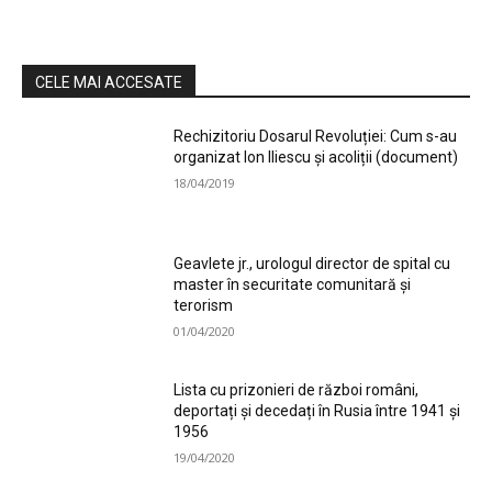
CELE MAI ACCESATE
Rechizitoriu Dosarul Revoluției: Cum s-au
organizat Ion Iliescu și acoliții (document)
18/04/2019
Geavlete jr., urologul director de spital cu
master în securitate comunitară și
terorism
01/04/2020
Lista cu prizonieri de război români,
deportați și decedați în Rusia între 1941 și
1956
19/04/2020