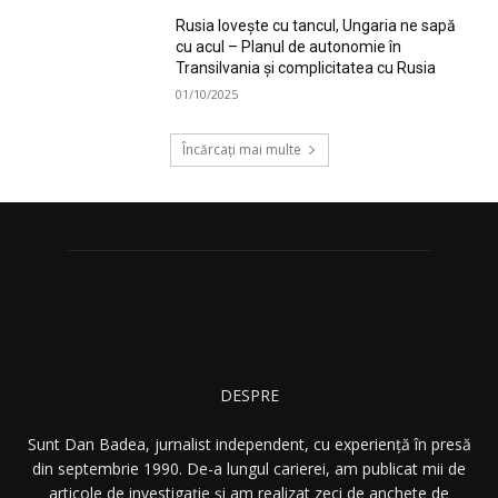
Rusia lovește cu tancul, Ungaria ne sapă
cu acul – Planul de autonomie în
Transilvania și complicitatea cu Rusia
01/10/2025
Încărcați mai multe
DESPRE
Sunt Dan Badea, jurnalist independent, cu experiență în presă
din septembrie 1990. De-a lungul carierei, am publicat mii de
articole de investigație și am realizat zeci de anchete de