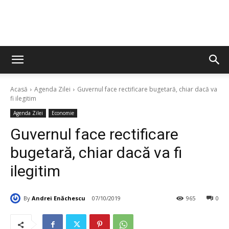
Acasă
Agenda Zilei
Guvernul face rectificare bugetară, chiar dacă va
fi ilegitim
Agenda Zilei
Economie
Guvernul face rectificare
bugetară, chiar dacă va fi
ilegitim
By
Andrei Enăchescu
07/10/2019
965
0