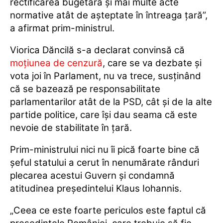
rectificarea bugetară şi mai multe acte
normative atât de aşteptate în întreaga ţară”,
a afirmat prim-ministrul.
Viorica Dăncilă s-a declarat convinsă că
moţiunea de cenzură
, care se va dezbate şi
vota joi în Parlament, nu va trece, susţinând
că se bazează pe responsabilitate
parlamentarilor atât de la PSD, cât şi de la alte
partide politice, care îşi dau seama că este
nevoie de stabilitate în ţară.
Prim-ministrului nici nu îi pică foarte bine că
șeful statului a cerut în nenumărate rânduri
plecarea acestui Guvern și condamnă
atitudinea preşedintelui Klaus Iohannis.
„Ceea ce este foarte periculos este faptul că