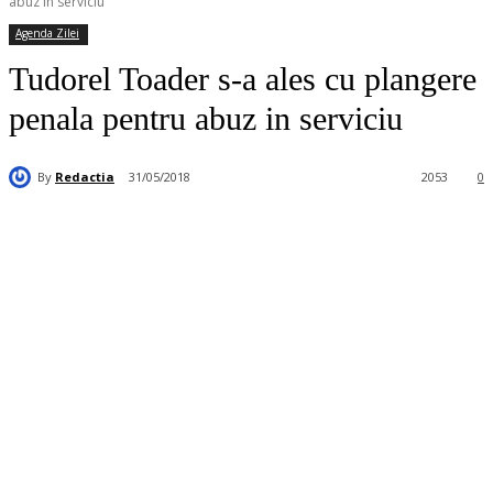
abuz in serviciu
Agenda Zilei
Tudorel Toader s-a ales cu plangere
penala pentru abuz in serviciu
By
Redactia
31/05/2018
2053
0