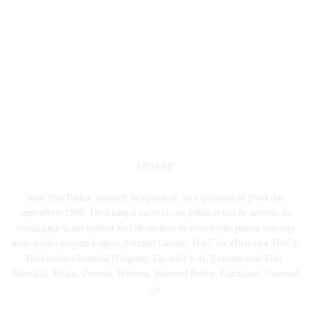
DESPRE
Sunt Dan Badea, jurnalist independent, cu experiență în presă din
septembrie 1990. De-a lungul carierei, am publicat mii de articole de
investigație și am realizat zeci de anchete de televiziune pentru instituții
mass-media precum Expres, Ultimul Cuvânt, Tele7 abc (Reporter Tele7),
Televiziunea Română (Flagrant, Cu ochii’n 4), Evenimentul Zilei,
Adevărul, Bilanț, Prezent, Privirea, Interesul Public, Gardianul, Curentul
ș.a.