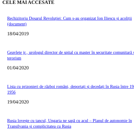
CELE MAI ACCESATE
Rechizitoriu Dosarul Revoluției: Cum s-au organizat Ion Iliescu și acoliții
(document)
18/04/2019
Geavlete jr., urologul director de spital cu master în securitate comunitară 
terorism
01/04/2020
Lista cu prizonieri de război români, deportați și decedați în Rusia între 19
1956
19/04/2020
Rusia lovește cu tancul, Ungaria ne sapă cu acul – Planul de autonomie în
Transilvania și complicitatea cu Rusia