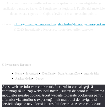
Am creat Investigative-Report.ro ca un spațiu dedicat investigațiilor și
analizelor bazate pe fapte, fără susținere instituțională. Public aici materiale
documentate riguros, în slujba adevărului și a interesului public.
Contact:
office@investigative-report.ro
|
dan.badea@investigative-report.ro
© 2025 Investigative-Report.ro. Toate drepturile rezervate.
© Investigative-Report.ro
Home
Investigatii
Dezvăluiri
Dezinformarea Zilei
Agenda Zilei
Analize Media
Contact
Acest website foloseste cookie-uri. În cazul în care alegeți să
continuați să utilizați website-ul nostru, sunteți de acord cu utilizarea
modulelor noastre cookie. Acest website foloseste cookie-uri pentru
a furniza vizitatorilor o experiență mult mai bună de navigare și
servicii adaptate nevoilor și interesului fiecaruia. Aceste cookie-uri