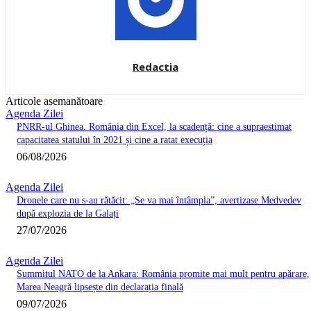
Redactia
Articole asemanătoare
Agenda Zilei
PNRR-ul Ghinea. România din Excel, la scadență: cine a supraestimat
capacitatea statului în 2021 și cine a ratat execuția
06/08/2026
Agenda Zilei
Dronele care nu s-au rătăcit: „Se va mai întâmpla”, avertizase Medvedev
după explozia de la Galați
27/07/2026
Agenda Zilei
Summitul NATO de la Ankara: România promite mai mult pentru apărare,
Marea Neagră lipsește din declarația finală
09/07/2026