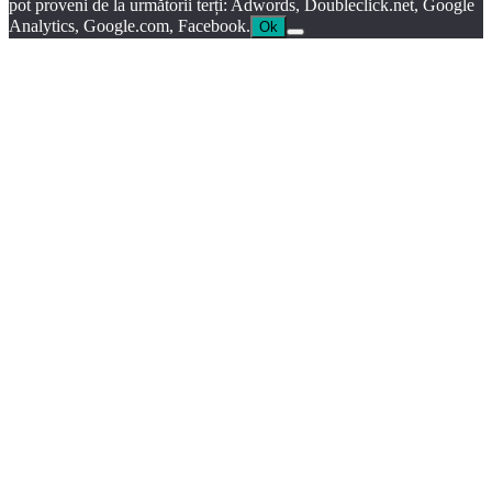
pot proveni de la următorii terți: Adwords, Doubleclick.net, Google
Analytics, Google.com, Facebook.
Ok