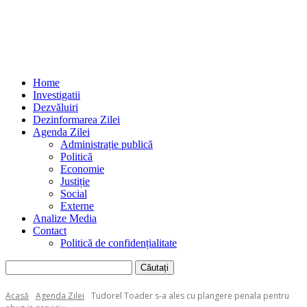
Home
Investigatii
Dezvăluiri
Dezinformarea Zilei
Agenda Zilei
Administrație publică
Politică
Economie
Justiție
Social
Externe
Analize Media
Contact
Politică de confidențialitate
Acasă
Agenda Zilei
Tudorel Toader s-a ales cu plangere penala pentru