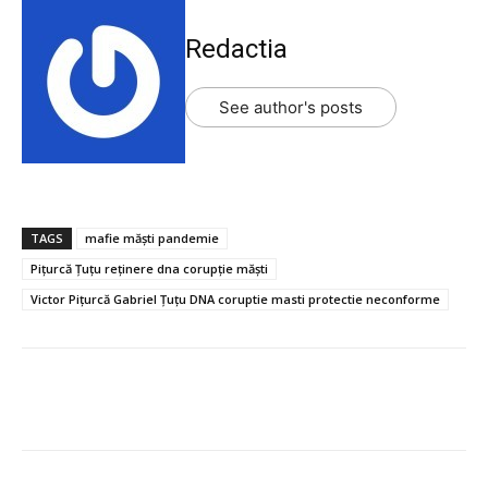
Redactia
See author's posts
TAGS
mafie măști pandemie
Pițurcă Țuțu reținere dna corupție măști
Victor Pițurcă Gabriel Țuțu DNA coruptie masti protectie neconforme