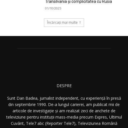
Transilvania și complicitatea cu Rusia
01/10/2025
Încărcați mai multe
DESPRE
Sunt Dan Badea, jurnalist independent, cu experiență în presă
din septembrie 1990. De-a lungul carierei, am publicat mii de
articole de investigație și am realizat zeci de anchete de
televiziune pentru instituții mass-media precum Expres, Ultimul
Cuvânt, Tele7 abc (Reporter Tele7), Televiziunea Română