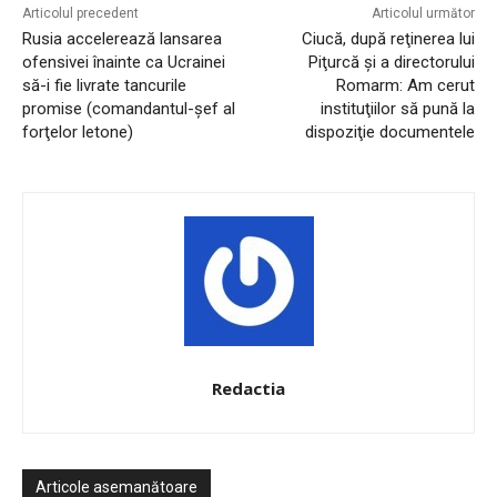
Articolul precedent
Articolul următor
Rusia accelerează lansarea
Ciucă, după reţinerea lui
ofensivei înainte ca Ucrainei
Piţurcă şi a directorului
să-i fie livrate tancurile
Romarm: Am cerut
promise (comandantul-şef al
instituţiilor să pună la
forţelor letone)
dispoziţie documentele
Redactia
Articole asemanătoare