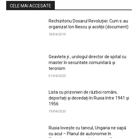
CELE MAI ACCESATE
Rechizitoriu Dosarul Revoluției: Cum s-au
organizat Ion Iliescu și acoliții (document)
18/04/2019
Geavlete jr., urologul director de spital cu
master în securitate comunitară și
terorism
01/04/2020
Lista cu prizonieri de război români,
deportați și decedați în Rusia între 1941 și
1956
19/04/2020
Rusia lovește cu tancul, Ungaria ne sapă
cu acul – Planul de autonomie în