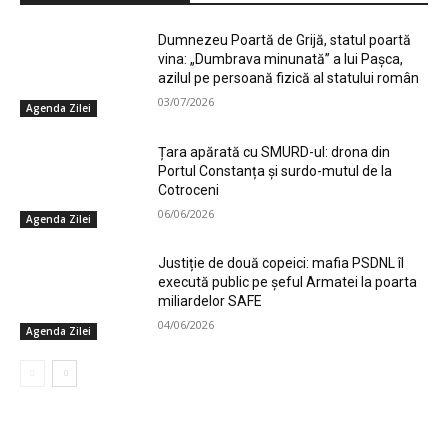
Dumnezeu Poartă de Grijă, statul poartă
vina: „Dumbrava minunată” a lui Pașca,
azilul pe persoană fizică al statului român
03/07/2026
Agenda Zilei
Țara apărată cu SMURD-ul: drona din
Portul Constanța și surdo-mutul de la
Cotroceni
06/06/2026
Agenda Zilei
Justiție de două copeici: mafia PSDNL îl
execută public pe șeful Armatei la poarta
miliardelor SAFE
04/06/2026
Agenda Zilei