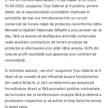
10.04.2020, suspectul Țuțu Gabriel ar fi pretins, printre
altele, de la reprezentanții societăților implicate în
achizițiile de mai sus introducerea într-un circuit
comercial de livrare măști de protecție neconforme către
Ministerul Apărării Naționale (MApN) a unui prieten de-al
său, fără ca acesta să desfășoare activități comerciale
reale auxiliare contractului de livrare produse de
protecție și efectuarea unor plăți către acesta, (40% din
cota de profit rezultată) sub aparența unui contract de
consultanță.
În schimbul acestor „servicii” suspectul Țuțu Gabriel ar fi
lăsat să se creadă că are influență asupra funcționarilor
din cadrul M.Ap.N. și că îi va determina pe aceștia să
încredințeze direct și fără proceduri publice contractele
de furnizare dar și să efectueze recepția fără problemă a
produselor respective și să achite la timp facturile emise
în acest sens.