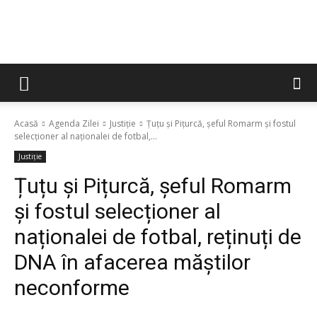
Acasă
Agenda Zilei
Justiție
Țuțu și Pițurcă, șeful Romarm și fostul
selecționer al naționalei de fotbal,...
Justiție
Țuțu și Pițurcă, șeful Romarm
și fostul selecționer al
naționalei de fotbal, reținuți de
DNA în afacerea măștilor
neconforme