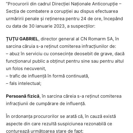
”Procurorii din cadrul Direcției Naționale Anticorupție –
Secția de combatere a corupției au dispus efectuarea
urmăririi penale și reținerea pentru 24 de ore, începând
cu data de 30 ianuarie 2023, a suspecților:
ȚUȚU GABRIEL
, director general al CN Romarm SA, în
sarcina căruia s-a reținut comiterea infracțiunilor de:
– abuz în serviciu cu consecințe deosebit de grave, dacă
funcționarul public a obținut pentru sine sau pentru altul
un folos necuvenit,
– trafic de influență în formă continuată,
– fals intelectual;
Persoană fizică
, în sarcina căreia s-a reținut comiterea
infracțiunii de cumpărare de influență.
În ordonanța procurorilor se arată că, în cauză există
aspecte din care rezultă suspiciunea rezonabilă ce
conturează următoarea stare de fapt: