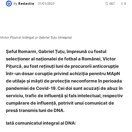
By
Redactia
31/01/2023
667
0
Victor Pițurcă (stânga) și Gabriel Țuțu (dreapta)
Șeful Romarm, Gabriel Țuțu, împreună cu fostul
selecționer al naționalei de fotbal a Românei, Victor
Pițurcă, au fost reținuți luni de procurorii anticorupție
într-un dosar corupție privind achiziția penntru MApN
de utilaje și măști de protecție neconforme în perioada
pandemiei de Covid-19. Cei doi sunt acuzați de abuz în
serviciu, trafic de influență și fals intelectual, respectiv
cumpărare de influență, potrivit unui comunicat de
presă transmis luni de DNA.
Iată comunicatul integral al DNA: