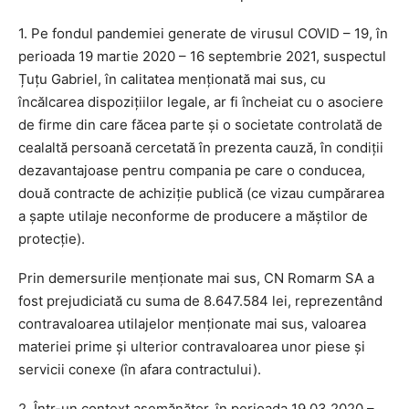
1. Pe fondul pandemiei generate de virusul COVID – 19, în
perioada 19 martie 2020 – 16 septembrie 2021, suspectul
Țuțu Gabriel, în calitatea menționată mai sus, cu
încălcarea dispozițiilor legale, ar fi încheiat cu o asociere
de firme din care făcea parte și o societate controlată de
cealaltă persoană cercetată în prezenta cauză, în condiții
dezavantajoase pentru compania pe care o conducea,
două contracte de achiziție publică (ce vizau cumpărarea
a șapte utilaje neconforme de producere a măștilor de
protecție).
Prin demersurile menționate mai sus, CN Romarm SA a
fost prejudiciată cu suma de 8.647.584 lei, reprezentând
contravaloarea utilajelor menționate mai sus, valoarea
materiei prime și ulterior contravaloarea unor piese și
servicii conexe (în afara contractului).
2. Într-un context asemănător, în perioada 19.03.2020 –