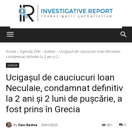
Acasă
Agenda Zilei
Justiție
Ucigașul de cauciucuri Ioan Neculaie,
condamnat definitiv la 2 ani și 2...
Justiție
Ucigașul de cauciucuri Ioan
Neculaie, condamnat definitiv
la 2 ani și 2 luni de pușcărie, a
fost prins în Grecia
By
Dan Badea
29/01/2022
821
0