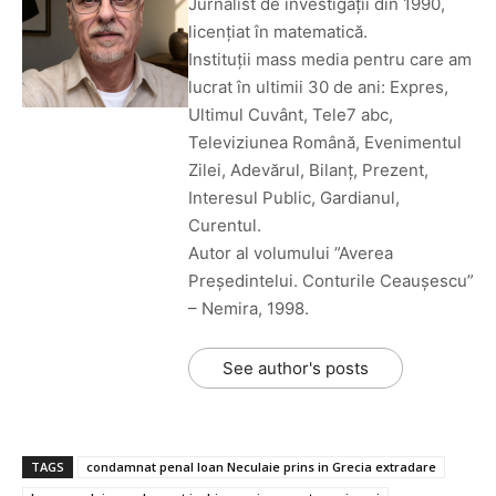
Jurnalist de investigații din 1990,
licențiat în matematică.
Instituții mass media pentru care am
lucrat în ultimii 30 de ani: Expres,
Ultimul Cuvânt, Tele7 abc,
Televiziunea Română, Evenimentul
Zilei, Adevărul, Bilanț, Prezent,
Interesul Public, Gardianul,
Curentul.
Autor al volumului ”Averea
Președintelui. Conturile Ceaușescu”
– Nemira, 1998.
See author's posts
TAGS
condamnat penal Ioan Neculaie prins in Grecia extradare