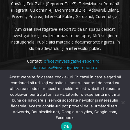
Cuvânt, Tele7 abc (Reporter Tele7), Televiziunea Română
(Flagrant, Cu ochii’n 4), Evenimentul Zilei, Adevărul, Bilanț,
Prezent, Privirea, Interesul Public, Gardianul, Curentul ș.a.
Am creat Investigative-Report.ro ca un spațiu dedicat
investigațiilor și analizelor bazate pe fapte, fără susținere
instituțională. Public aici materiale documentate riguros, în
slujba adevărului și a interesului public.
Contact:
office@investigative-report.ro
|
dan.badea@investigative-report.ro
© 2025 Investigative-Report.ro. Toate drepturile rezervate.
Acest website foloseste cookie-uri. În cazul în care alegeți să
continuați să utilizați website-ul nostru, sunteți de acord cu
utilizarea modulelor noastre cookie. Acest website foloseste
cookie-uri pentru a furniza vizitatorilor o experiență mult mai
bună de navigare și servicii adaptate nevoilor și interesului
fiecaruia. Aceste cookie-uri pot proveni de la următorii terți:
Adwords, Doubleclick.net, Google Analytics, Google.com,
© Investigative-Report.ro
Facebook.
Home
Investigatii
Dezvăluiri
Dezinformarea Zilei
Ok