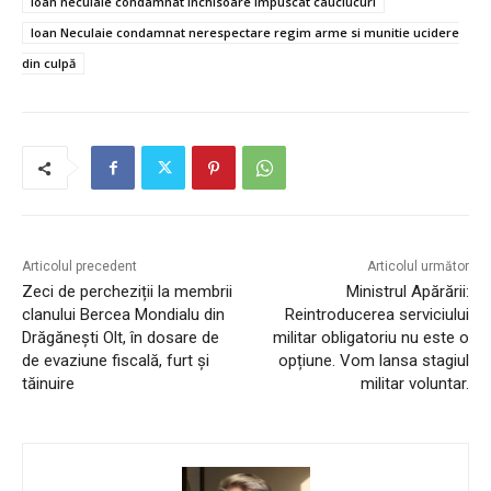
Ioan neculaie condamnat inchisoare impuscat cauciucuri
Ioan Neculaie condamnat nerespectare regim arme si munitie ucidere
din culpă
Articolul precedent
Articolul următor
Zeci de percheziții la membrii
Ministrul Apărării:
clanului Bercea Mondialu din
Reintroducerea serviciului
Drăgănești Olt, în dosare de
militar obligatoriu nu este o
de evaziune fiscală, furt și
opțiune. Vom lansa stagiul
tăinuire
militar voluntar.