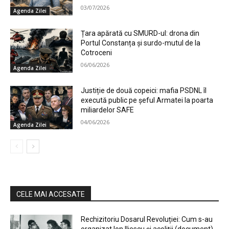
03/07/2026
Agenda Zilei
Țara apărată cu SMURD-ul: drona din
Portul Constanța și surdo-mutul de la
Cotroceni
06/06/2026
Agenda Zilei
Justiție de două copeici: mafia PSDNL îl
execută public pe șeful Armatei la poarta
miliardelor SAFE
04/06/2026
Agenda Zilei
CELE MAI ACCESATE
Rechizitoriu Dosarul Revoluției: Cum s-au