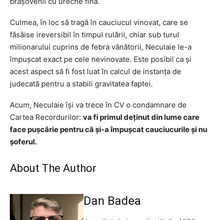
brașovenii cu ureche fină.
Culmea, în loc să tragă în cauciucul vinovat, care se
fâsâise ireversibil în timpul rulării, chiar sub turul
milionarului cuprins de febra vânătorii, Neculaie le-a
împușcat exact pe cele nevinovate. Este posibil ca și
acest aspect să fi fost luat în calcul de instanța de
judecată pentru a stabili gravitatea faptei.
Acum, Neculaie își va trece în CV o condamnare de
Cartea Recordurilor:
va fi primul deținut din lume care
face pușcărie pentru că și-a împușcat cauciucurile și nu
șoferul.
About The Author
Dan Badea