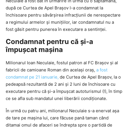
Neculaie a fost dat în urmărire în urmă cu o săptămână,
după ce Curtea de Apel Braşov l-a condamnat la
închisoare pentru săvârşirea infracţiunii de nerespectare
a regimului armelor şi muniţiilor, iar condamnatul nu a
fost găsit pentru punerea în executare a sentinţei.
Condamnat pentru că și-a
împușcat mașina
Milionarul Ioan Neculaie, fostul patron al FC Brașov și al
fabricii de camioane Roman din același oraș,
a fost
condamnat pe 21 ianuarie,
de Curtea de Apel Brașov, la o
pedeapsă rezultantă de 2 ani și 2 luni de închisoare cu
executare pentru că și-a împușcat autoturismul (!), în timp
ce se afla sub mandatul unei liberării condiționate.
În urmă cu patru ani, milionarul Neculaie s-a enervat așa
de tare pe mașina lui, care făcuse pană taman când
ditamai omul de afaceri se îndrepta spre o partidă de