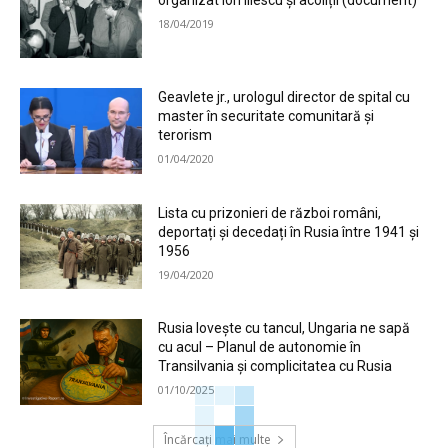
organizat Ion Iliescu și acoliții (document)
18/04/2019
Geavlete jr., urologul director de spital cu
master în securitate comunitară și
terorism
01/04/2020
Lista cu prizonieri de război români,
deportați și decedați în Rusia între 1941 și
1956
19/04/2020
Rusia lovește cu tancul, Ungaria ne sapă
cu acul – Planul de autonomie în
Transilvania și complicitatea cu Rusia
01/10/2025
Încărcați mai multe