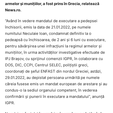
armelor şi muniţiilor, a fost prins în Grecia, relatează
News.ro.
”Având în vedere mandatul de executare a pedepsei
închisorii, emis la data de 21.01.2022, pe numele
numitului Neculaie Ioan, condamnat definitiv la o
pedeapsă cu închisoarea, de 2 ani şi 6 luni cu executare,
pentru săvârşirea unei infracţiuni la regimul armelor şi
muniţiilor, în urma activităţilor investigative efectuate de
IPJ Braşov, cu sprijinul comenzii IGPR, în colaborare cu
DOS, DIC, CCPI, Centrul SELEC, poliţiştii greci,
coordonaţi de şeful ENFAST din nordul Greciei, astăzi,
29.01.2022, au depistat persoana urmărită pe numele
căreia fusese emis un mandat european de arestare şi au
condus-o la sediul organului competent, în vederea
confirmării şi punerii în executare a mandatului”, anunţă
IGPR.