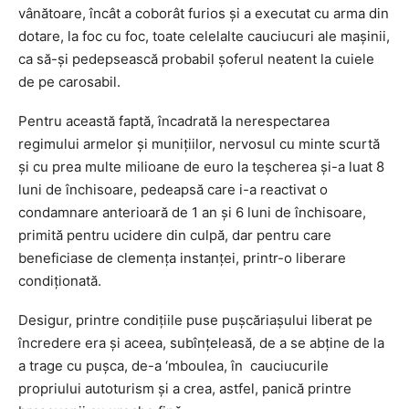
vânătoare, încât a coborât furios și a executat cu arma din
dotare, la foc cu foc, toate celelalte cauciucuri ale mașinii,
ca să-și pedepsească probabil șoferul neatent la cuiele
de pe carosabil.
Pentru această faptă, încadrată la nerespectarea
regimului armelor și munițiilor, nervosul cu minte scurtă
și cu prea multe milioane de euro la teșcherea și-a luat 8
luni de închisoare, pedeapsă care i-a reactivat o
condamnare anterioară de 1 an și 6 luni de închisoare,
primită pentru ucidere din culpă, dar pentru care
beneficiase de clemența instanței, printr-o liberare
condiționată.
Desigur, printre condițiile puse pușcăriașului liberat pe
încredere era și aceea, subînțeleasă, de a se abține de la
a trage cu puşca, de-a ‘mboulea, în cauciucurile
propriului autoturism și a crea, astfel, panică printre