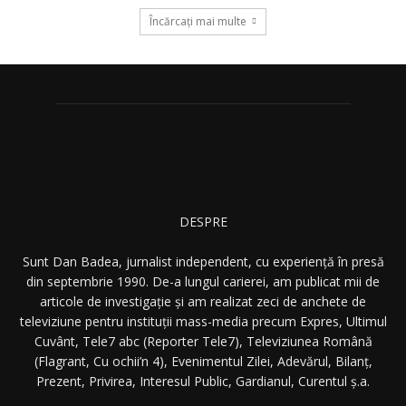
Încărcați mai multe
DESPRE
Sunt Dan Badea, jurnalist independent, cu experiență în presă
din septembrie 1990. De-a lungul carierei, am publicat mii de
articole de investigație și am realizat zeci de anchete de
televiziune pentru instituții mass-media precum Expres, Ultimul
Cuvânt, Tele7 abc (Reporter Tele7), Televiziunea Română
(Flagrant, Cu ochii’n 4), Evenimentul Zilei, Adevărul, Bilanț,
Prezent, Privirea, Interesul Public, Gardianul, Curentul ș.a.