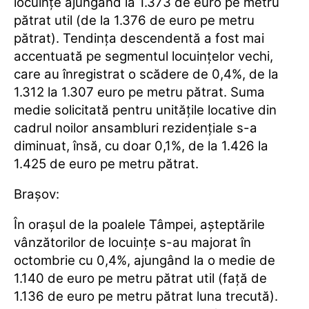
locuințe ajungând la 1.373 de euro pe metru
pătrat util (de la 1.376 de euro pe metru
pătrat). Tendința descendentă a fost mai
accentuată pe segmentul locuințelor vechi,
care au înregistrat o scădere de 0,4%, de la
1.312 la 1.307 euro pe metru pătrat. Suma
medie solicitată pentru unitățile locative din
cadrul noilor ansambluri rezidențiale s-a
diminuat, însă, cu doar 0,1%, de la 1.426 la
1.425 de euro pe metru pătrat.
Brașov:
În orașul de la poalele Tâmpei, așteptările
vânzătorilor de locuințe s-au majorat în
octombrie cu 0,4%, ajungând la o medie de
1.140 de euro pe metru pătrat util (față de
1.136 de euro pe metru pătrat luna trecută).