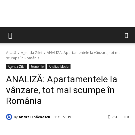
Acasă
Agenda Zilei
ANALIZĂ: Apartamentele la vânzare, tot mai
scumpe în România
Agenda Zilei
Economie
Analize Media
ANALIZĂ: Apartamentele la
vânzare, tot mai scumpe în
România
By
Andrei Enăchescu
11/11/2019
751
0