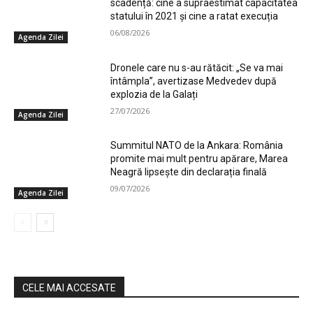
scadență: cine a supraestimat capacitatea
statului în 2021 și cine a ratat execuția
06/08/2026
Agenda Zilei
Dronele care nu s-au rătăcit: „Se va mai
întâmpla”, avertizase Medvedev după
explozia de la Galați
27/07/2026
Agenda Zilei
Summitul NATO de la Ankara: România
promite mai mult pentru apărare, Marea
Neagră lipsește din declarația finală
09/07/2026
Agenda Zilei
CELE MAI ACCESATE