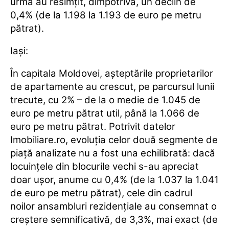
urmă au resimțit, dimpotrivă, un declin de
0,4% (de la 1.198 la 1.193 de euro pe metru
pătrat).
Iași:
În capitala Moldovei, așteptările proprietarilor
de apartamente au crescut, pe parcursul lunii
trecute, cu 2% – de la o medie de 1.045 de
euro pe metru pătrat util, până la 1.066 de
euro pe metru pătrat. Potrivit datelor
Imobiliare.ro
, evoluția celor două segmente de
piață analizate nu a fost una echilibrată: dacă
locuințele din blocurile vechi s-au apreciat
doar ușor, anume cu 0,4% (de la 1.037 la 1.041
de euro pe metru pătrat), cele din cadrul
noilor ansambluri rezidențiale au consemnat o
creștere semnificativă, de 3,3%, mai exact (de