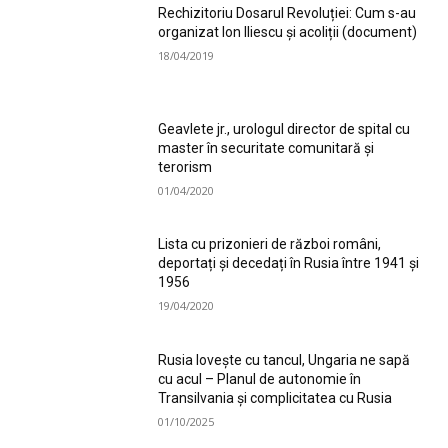
Rechizitoriu Dosarul Revoluției: Cum s-au
organizat Ion Iliescu și acoliții (document)
18/04/2019
Geavlete jr., urologul director de spital cu
master în securitate comunitară și
terorism
01/04/2020
Lista cu prizonieri de război români,
deportați și decedați în Rusia între 1941 și
1956
19/04/2020
Rusia lovește cu tancul, Ungaria ne sapă
cu acul – Planul de autonomie în
Transilvania și complicitatea cu Rusia
01/10/2025