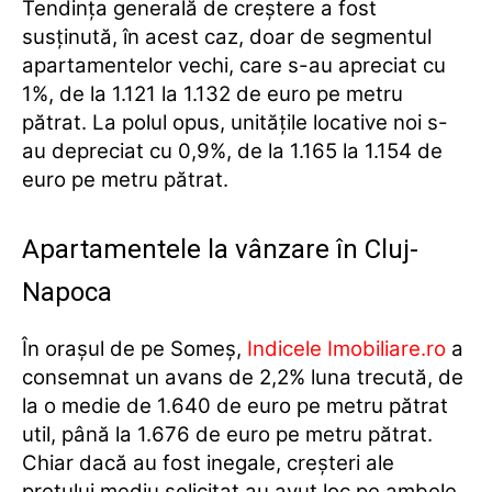
Tendința generală de creștere a fost
susținută, în acest caz, doar de segmentul
apartamentelor vechi, care s-au apreciat cu
1%, de la 1.121 la 1.132 de euro pe metru
pătrat. La polul opus, unitățile locative noi s-
au depreciat cu 0,9%, de la 1.165 la 1.154 de
euro pe metru pătrat.
Apartamentele la vânzare în Cluj-
Napoca
În orașul de pe Someș,
Indicele Imobiliare.ro
a
consemnat un avans de 2,2% luna trecută, de
la o medie de 1.640 de euro pe metru pătrat
util, până la 1.676 de euro pe metru pătrat.
Chiar dacă au fost inegale, creșteri ale
prețului mediu solicitat au avut loc pe ambele