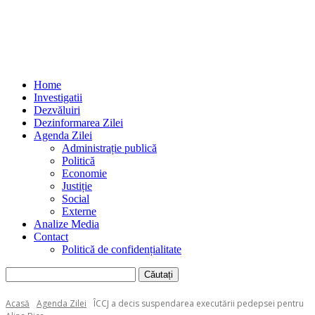
Home
Investigatii
Dezvăluiri
Dezinformarea Zilei
Agenda Zilei
Administrație publică
Politică
Economie
Justiție
Social
Externe
Analize Media
Contact
Politică de confidențialitate
Acasă
Agenda Zilei
ÎCCJ a decis suspendarea executării pedepsei pentru