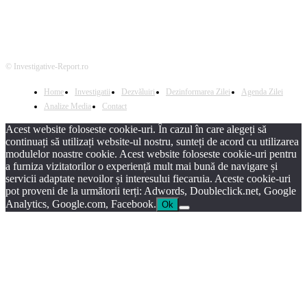
© Investigative-Report.ro
Home
Investigatii
Dezvăluiri
Dezinformarea Zilei
Agenda Zilei
Analize Media
Contact
Acest website foloseste cookie-uri. În cazul în care alegeți să
continuați să utilizați website-ul nostru, sunteți de acord cu utilizarea
modulelor noastre cookie. Acest website foloseste cookie-uri pentru
a furniza vizitatorilor o experiență mult mai bună de navigare și
servicii adaptate nevoilor și interesului fiecaruia. Aceste cookie-uri
pot proveni de la următorii terți: Adwords, Doubleclick.net, Google
Analytics, Google.com, Facebook.
Ok