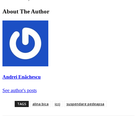
About The Author
Andrei Enăchescu
See author's posts
TAGS
alina bica
iccj
suspendare pedeapsa