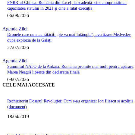
PNRR-ul Ghinea. România din Excel, la scadență: cine a supraestimat
capacitatea statului în 2021 și cine a ratat execuția
06/08/2026
Agenda Zilei
Dronele care nu s-au rătăcit: „Se va mai întâmpla”, avertizase Medvedev
după explozia de la Galați
27/07/2026
Agenda Zilei
Summitul NATO de la Ankara: România promite mai mult pentru apărare,
Marea Neagră lipsește din declarația finală
09/07/2026
CELE MAI ACCESATE
Rechizitoriu Dosarul Revoluției: Cum s-au organizat Ion Iliescu și acoliții
(document)
18/04/2019