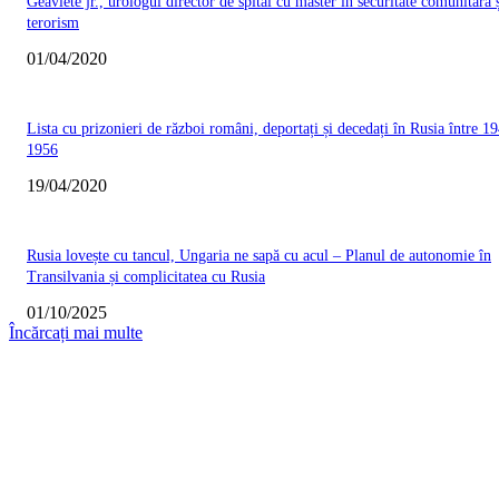
Geavlete jr., urologul director de spital cu master în securitate comunitară 
terorism
01/04/2020
Lista cu prizonieri de război români, deportați și decedați în Rusia între 19
1956
19/04/2020
Rusia lovește cu tancul, Ungaria ne sapă cu acul – Planul de autonomie în
Transilvania și complicitatea cu Rusia
01/10/2025
Încărcați mai multe