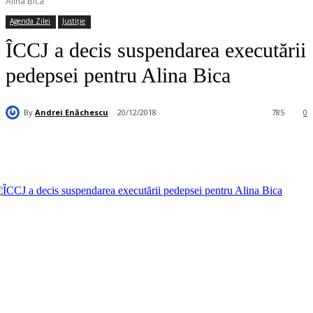
Alina Bica
Agenda Zilei
Justiție
ÎCCJ a decis suspendarea executării
pedepsei pentru Alina Bica
By
Andrei Enăchescu
20/12/2018
785
0