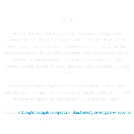
DESPRE
Sunt Dan Badea, jurnalist independent, cu experiență în presă din
septembrie 1990. De-a lungul carierei, am publicat mii de articole de
investigație și am realizat zeci de anchete de televiziune pentru instituții
mass-media precum Expres, Ultimul Cuvânt, Tele7 abc (Reporter Tele7),
Televiziunea Română (Flagrant, Cu ochii’n 4), Evenimentul Zilei,
Adevărul, Bilanț, Prezent, Privirea, Interesul Public, Gardianul, Curentul
ș.a.
Am creat Investigative-Report.ro ca un spațiu dedicat investigațiilor și
analizelor bazate pe fapte, fără susținere instituțională. Public aici materiale
documentate riguros, în slujba adevărului și a interesului public.
Contact:
office@investigative-report.ro
|
dan.badea@investigative-report.ro
© 2025 Investigative-Report.ro. Toate drepturile rezervate.