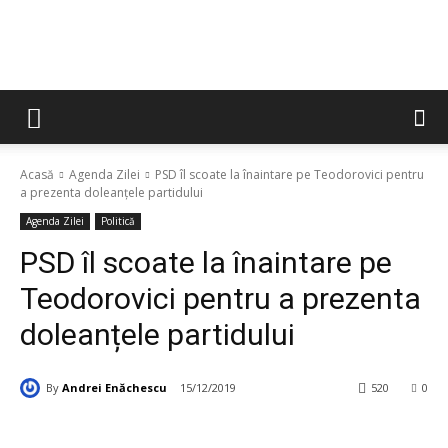
Acasă
Agenda Zilei
PSD îl scoate la înaintare pe Teodorovici pentru
a prezenta doleanțele partidului
Agenda Zilei
Politică
PSD îl scoate la înaintare pe
Teodorovici pentru a prezenta
doleanțele partidului
By
Andrei Enăchescu
15/12/2019
520
0