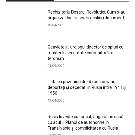
Rechizitoriu Dosarul Revoluției: Cum s-au
organizat Ion Iliescu și acoliții (document)
18/04/2019
Geavlete jr., urologul director de spital cu
master în securitate comunitară și
terorism
01/04/2020
Lista cu prizonieri de război români,
deportați și decedați în Rusia între 1941 și
1956
19/04/2020
Rusia lovește cu tancul, Ungaria ne sapă
cu acul – Planul de autonomie în
Transilvania și complicitatea cu Rusia