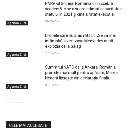
PNRR-ul Ghinea. România din Excel, la
scadență: cine a supraestimat capacitatea
statului în 2021 și cine a ratat execuția
06/08/2026
Agenda Zilei
Dronele care nu s-au rătăcit: „Se va mai
întâmpla”, avertizase Medvedev după
explozia de la Galați
27/07/2026
Agenda Zilei
Summitul NATO de la Ankara: România
promite mai mult pentru apărare, Marea
Neagră lipsește din declarația finală
09/07/2026
Agenda Zilei
CELE MAI ACCESATE