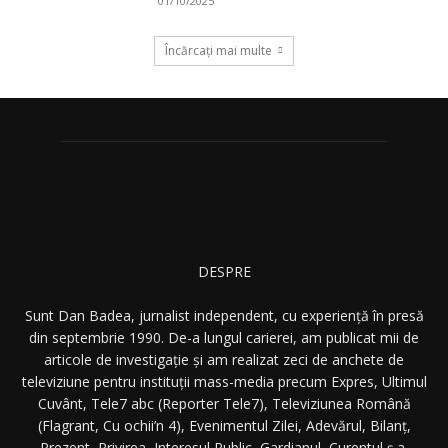
01/10/2025
Încărcați mai multe
DESPRE
Sunt Dan Badea, jurnalist independent, cu experiență în presă
din septembrie 1990. De-a lungul carierei, am publicat mii de
articole de investigație și am realizat zeci de anchete de
televiziune pentru instituții mass-media precum Expres, Ultimul
Cuvânt, Tele7 abc (Reporter Tele7), Televiziunea Română
(Flagrant, Cu ochii’n 4), Evenimentul Zilei, Adevărul, Bilanț,
Prezent, Privirea, Interesul Public, Gardianul, Curentul ș.a.