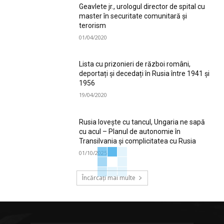
Geavlete jr., urologul director de spital cu
master în securitate comunitară și
terorism
01/04/2020
Lista cu prizonieri de război români,
deportați și decedați în Rusia între 1941 și
1956
19/04/2020
Rusia lovește cu tancul, Ungaria ne sapă
cu acul – Planul de autonomie în
Transilvania și complicitatea cu Rusia
01/10/2025
Încărcați mai multe