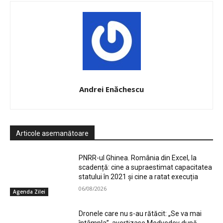
Andrei Enăchescu
Articole asemanătoare
PNRR-ul Ghinea. România din Excel, la
scadență: cine a supraestimat capacitatea
statului în 2021 și cine a ratat execuția
06/08/2026
Agenda Zilei
Dronele care nu s-au rătăcit: „Se va mai
întâmpla”, avertizase Medvedev după