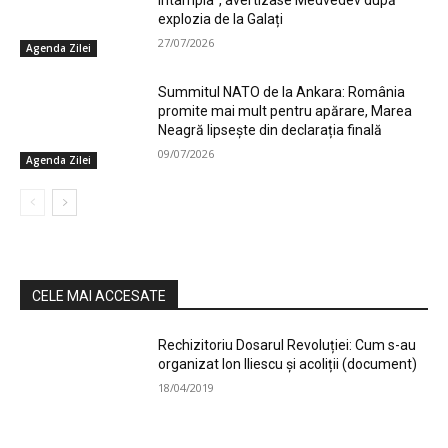
explozia de la Galați
27/07/2026
Agenda Zilei
Summitul NATO de la Ankara: România
promite mai mult pentru apărare, Marea
Neagră lipsește din declarația finală
09/07/2026
Agenda Zilei
CELE MAI ACCESATE
Rechizitoriu Dosarul Revoluției: Cum s-au
organizat Ion Iliescu și acoliții (document)
18/04/2019