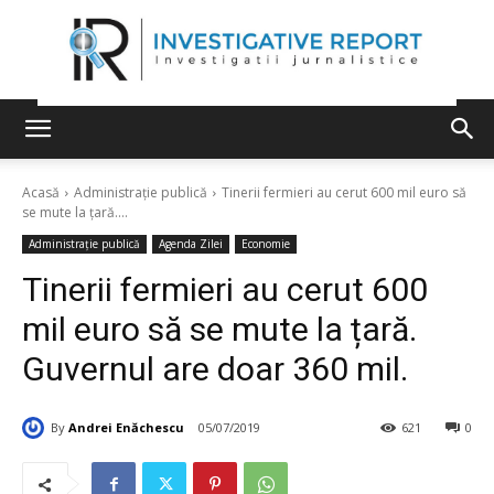
Acasă
Administrație publică
Tinerii fermieri au cerut 600 mil euro să
se mute la țară....
Administrație publică
Agenda Zilei
Economie
Tinerii fermieri au cerut 600
mil euro să se mute la țară.
Guvernul are doar 360 mil.
By
Andrei Enăchescu
05/07/2019
621
0