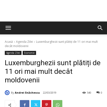
Acasă
Agenda Zilei
Luxemburghezii sunt plătiți de 11 ori mai mult
decât moldovenii
Agenda Zilei
Economie
Luxemburghezii sunt plătiți de
11 ori mai mult decât
moldovenii
By
Andrei Enăchescu
22/03/2019
540
0