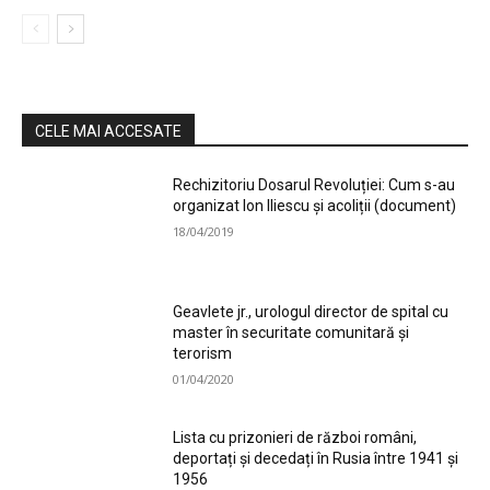
CELE MAI ACCESATE
Rechizitoriu Dosarul Revoluției: Cum s-au
organizat Ion Iliescu și acoliții (document)
18/04/2019
Geavlete jr., urologul director de spital cu
master în securitate comunitară și
terorism
01/04/2020
Lista cu prizonieri de război români,
deportați și decedați în Rusia între 1941 și
1956