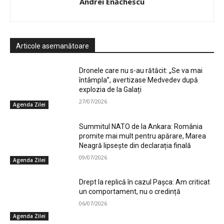
Andrei Enăchescu
Articole asemanătoare
Dronele care nu s-au rătăcit: „Se va mai
întâmpla”, avertizase Medvedev după
explozia de la Galați
27/07/2026
Agenda Zilei
Summitul NATO de la Ankara: România
promite mai mult pentru apărare, Marea
Neagră lipsește din declarația finală
09/07/2026
Agenda Zilei
Drept la replică în cazul Pașca: Am criticat
un comportament, nu o credință
06/07/2026
Agenda Zilei