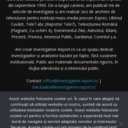
din septembrie 1990. De-a lungul carierei, am publicat mii de
articole de investigație și am realizat zeci de anchete de
televiziune pentru instituții mass-media precum Expres, Ultimul
Cuvânt, Tele7 abc (Reporter Tele7), Televiziunea Română
(Flagrant, Cu ochii’n 4), Evenimentul Zilei, Adevărul, Bilanț,
Prezent, Privirea, Interesul Public, Gardianul, Curentul ș.a.
Am creat Investigative-Report.ro ca un spațiu dedicat
investigațiilor și analizelor bazate pe fapte, fără susținere
instituțională. Public aici materiale documentate riguros, în
slujba adevărului și a interesului public.
Contact:
office@investigative-report.ro
|
dan.badea@investigative-report.ro
© 2025 Investigative-Report.ro. Toate drepturile rezervate.
Acest website foloseste cookie-uri. În cazul în care alegeți să
continuați să utilizați website-ul nostru, sunteți de acord cu
utilizarea modulelor noastre cookie. Acest website foloseste
cookie-uri pentru a furniza vizitatorilor o experiență mult mai
bună de navigare și servicii adaptate nevoilor și interesului
fiecaruia. Aceste cookie-uri pot proveni de la următorii terți: