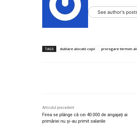
See author's post
TAGS
dublare alocatii copii
prorogare termen alo
Acțiune
Articolul precedent
Firea se plânge că cei 40.000 de angajați ai
primăriei nu și-au primit salariile