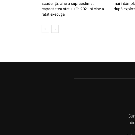
scadență: cine a supraestimat
mai întâmpl
capacitatea statului în 2021 și cine a
după explozi
ratat execuția
Sun
di