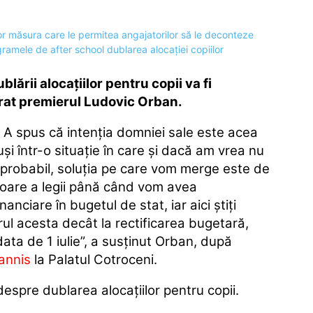
lării alocaţiilor pentru copii va fi
larat premierul Ludovic Orban.
. A spus că intenţia domniei sale este acea
i într-o situaţie în care şi dacă am vrea nu
 probabil, soluţia pe care vom merge este de
goare a legii până când vom avea
anciare în bugetul de stat, iar aici ştiţi
rul acesta decât la rectificarea bugetară,
ta de 1 iulie”, a susţinut Orban, după
annis
la Palatul Cotroceni.
despre dublarea alocaţiilor pentru copii.