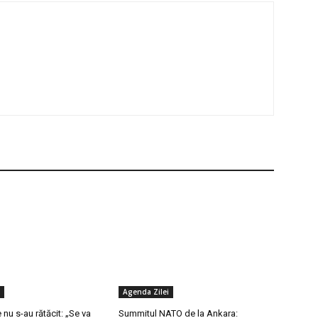
Agenda Zilei
 nu s-au rătăcit: „Se va
Summitul NATO de la Ankara: