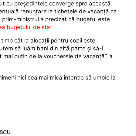
avut cu preşedintele converge spre această
entuală renunţare la tichetele de vacanţă ca
, prim-ministrul a precizat că bugetul este
a bugetului de stat
.
timp cât la alocaţii pentru copii este
tem să luăm bani din altă parte şi să-i
ât mai puţin de la voucherele de vacanţă”, a
imeni nici cea mai mică intenţie să umble la
scu