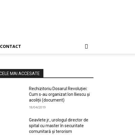
CONTACT
CELE MAI ACCESATE
Rechizitoriu Dosarul Revoluției:
Cum s-au organizat Ion Iliescu și
acoliții (document)
18/04/2019
Geavlete jr., urologul director de
spital cu master în securitate
comunitară și terorism