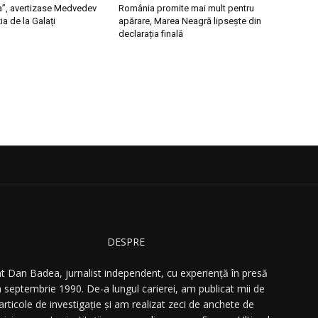
a”, avertizase Medvedev
România promite mai mult pentru
a de la Galați
apărare, Marea Neagră lipsește din
declarația finală
DESPRE
t Dan Badea, jurnalist independent, cu experiență în presă
n septembrie 1990. De-a lungul carierei, am publicat mii de
articole de investigație și am realizat zeci de anchete de