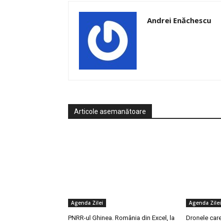
Andrei Enăchescu
Articole asemanătoare
Agenda Zilei
Agenda Zilei
PNRR-ul Ghinea. România din Excel, la
Dronele care