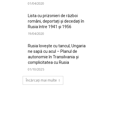
01/04/2020
Lista cu prizonieri de război
români, deportați și decedați în
Rusia între 1941 și 1956
19/04/2020
Rusia lovește cu tancul, Ungaria
ne sapă cu acul – Planul de
autonomie în Transilvania și
complicitatea cu Rusia
01/10/2025
Încărcați mai multe