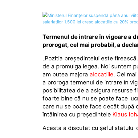
Termenul de intrare în vigoare a dub
prorogat, cel mai probabil, a dec
„Poziţia preşedintelui este firească
de a promulga legea. Noi suntem puş
am putea majora
alocaţiile
. Cel mai
a proroga termenul de intrare în vi
posibilitatea de a asigura resurse fin
foarte bine că nu se poate face luc
care nu se poate face decât după da
întâlnirea cu preşedintele
Klaus Ioh
Acesta a discutat cu şeful statului 