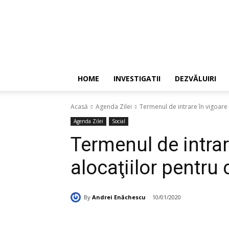
HOME
INVESTIGATII
DEZVĂLUIRI
Acasă
Agenda Zilei
Termenul de intrare în vigoare 
Agenda Zilei
Social
Termenul de intrar
alocaţiilor pentru 
By
Andrei Enăchescu
10/01/2020
Acțiune