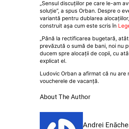
„Sensul discuţiilor pe care le-am 
soluţie”, a spus Orban. Despre o ev
variantă pentru dublarea alocaţiilor
construit aşa cum este scris în
Lege
„Până la rectificarea bugetară, atât 
prevăzută o sumă de bani, noi nu pu
ducem spre alocaţii de copii, cu at
explicat el.
Ludovic Orban a afirmat că nu are n
voucherele de vacanţă.
About The Author
Andrei Enăche